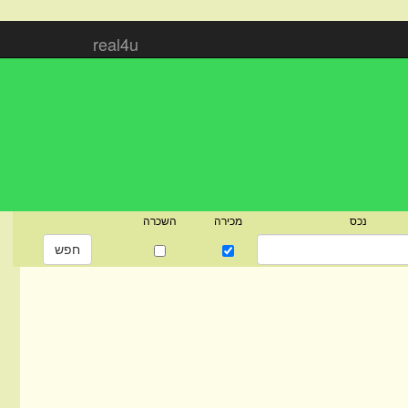
real4u
נכס
מכירה
השכרה